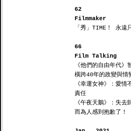
62

Filmmaker 

「秀」TIME！ 永遠
66

Film Talking

《他們的自由年代》
橫跨40年的政變與情變
《幸運女神》：愛情
責任

《午夜天鵝》：失去
而為人感到抱歉了！

Jan., 2021	
