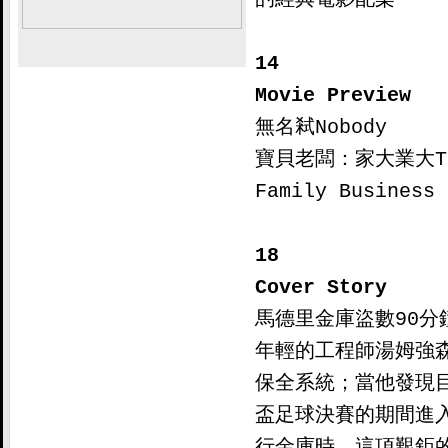
14

Movie Preview 

無名弒Nobody

寶貝老闆：家大業大The 
Family Business 

18

Cover Story

馬德里金庫盜數90分鐘 
年輕的工程師湯姆強
保全系統；當他發現
盃足球決賽的期間進
行金庫時，這項艱鉅