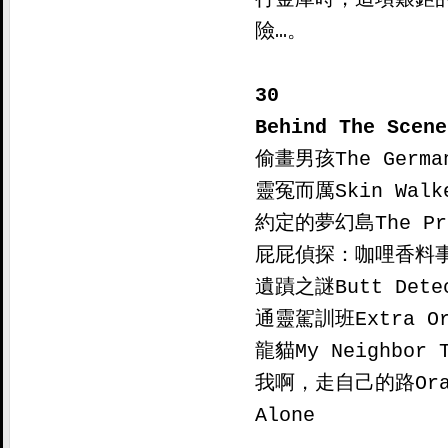
險…。

30

Behind The Scene

偷畫男孩The German
靈冤而厲Skin Walke
約定的夢幻島The Prom
屁屁偵探：咖哩香料
遺蹟之謎Butt Detect
通靈駕訓班Extra Ord
龍貓My Neighbor T
我啊，走自己的路Ora, 
Alone
