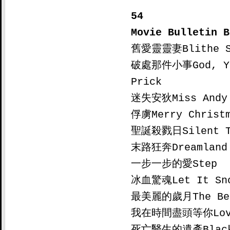
54

Movie Bulletin B

舊愛靈靈妻Blithe Sp
破處那件小事God, You
Prick

迷失安狄Miss Andy

俘虜Merry Christm
聖誕殺戮日Silent To
末路狂奔Dreamland

一步一步的愛Step

冰血驚魂Let It Sno
最美麗的歲月The Best
我在時間盡頭等你Love 
死亡醫生的遺產Black 