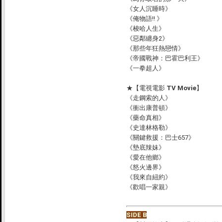
《女人沉睡時》
《俺物語!! 》
《梭哈人生》
《惡鄰纏身2》
《那些年狂熱戀情》
《帝國戰神：巴霍巴利王》
《一拳超人》
★
【電視電影 TV Movie】
《走鋼索的人》
《衝出康普頓》
《藥命真相》
《史達林格勒》
《關鍵救援：巴士657》
《墊底辣妹》
《愛在他鄉》
《怒火邊界》
《我來自紐約》
《歡唱一家親》
SIDE B