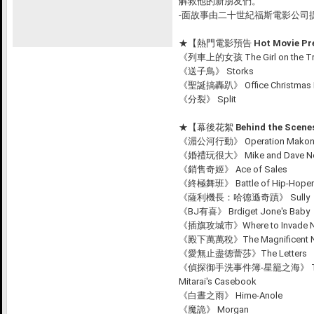
解救他的新朋友們。
-面故事由二十世紀福斯電影公司
★
【熱門電影預告 Hot Movie Pr
《列車上的女孩 The Girl on the Tr
《送子鳥》 Storks
《聖誕搞轟趴》 Office Christmas P
《分裂》 Split
★
【幕後花絮 Behind the Scen
《湄公河行動》 Operation Mako
《婚禮玩很大》 Mike and Dave Nee
《銷售奇姬》 Ace of Sales
《終極舞班》 Battle of Hip-Hoper
《薩利機長：哈德遜奇蹟》 Sully
《BJ有喜》 Brdiget Jone's Baby
《插旗攻城市》Where to Invade N
《殿下萬萬稅》The Magnificent N
《愛無止盡德蕾莎》The Letters
《偵探御手洗事件簿-星籠之海》 The Sea
Mitarai's Casebook
《白晝之雨》 Hime-Anole
《魔詭》 Morgan