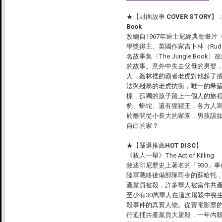
★
【封面故事 COVER STORY
Book
改編自1967年迪士尼經典動畫
學獎得主、英國作家吉卜林（Rudyar
名故事集〈The Jungle Boo
的故事。意外中失去父母的男嬰
大，叢林裡的霸者老虎對他起了
法與殘暴的老虎抗衡，唯一的希
樣，孤獨的孩子踏上一個人的旅
豹、蟒蛇、還有猩猩王，各方人
於離開從小長大的家園，男孩該
自己的家？
★
【嚴選推薦HOT DISC】
《殺人一舉》The Act of Killing
敘述印尼歷史上著名的「930」事
陸軍戰略後備部隊司令的蘇哈托
產黨員被殺，許多華人被當作共產
至少有30萬華人在這次屠殺中喪
殺事件的真實人物。從賣電影票
行追捕共產黨員大屠殺，一年內