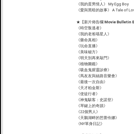
《我的蛋男情人》 My Egg Boy
《愛與黑暗的故事》 A Tale of Love
★
【新片佈告欄 Movie Bulletin 
《時空叛逃者》
《我的老爸喵星人》
《藥命真相》
《玩命直播》
《美味秘方》
《明天別再來敲門》
《植物圖鑑》
《吸血鬼腥靈診療》
《馬友友與絲路音樂會》
《最後一次自由》
《天才柏金斯》
《使徒行者》
《神鬼駭客：史諾登》
《琴鍵上的奇蹟》
《22個男人》
《天鵝湖畔的芭蕾伶娜》
《NY單身日記》