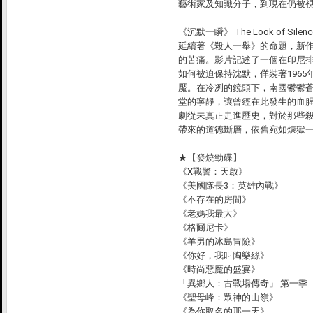
藝術家及知識分子，到現在仍被
《沉默一瞬》 The Look of Silenc
延續著《殺人一舉》的命題，新
的苦痛。影片記述了一個在印尼
如何被迫保持沈默，佯裝著196
魘。在冷冽的鏡頭下，南國鬱鬱
堂的寧靜，讓曾經在此發生的血
劇從未真正走進歷史，對於那些
帶來的道德斷層，依舊宛如煉獄
★
【發燒勁碟】
《X戰警：天啟》
《美國隊長3：英雄內戰》
《不存在的房間》
《老媽我最大》
《格爾尼卡》
《羊男的冰島冒險》
《你好，我叫陶樂絲》
《時尚惡魔的盛宴》
「異鄉人：古戰場傳奇」 第一季
《聖母峰：眾神的山嶺》
《為你取名的那一天》