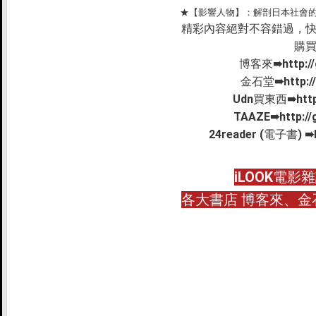
★【影響人物】：解剖日本社會的韓裔影
精彩內容絕對不容錯過，
購
博客來
➠
http:/
金石堂
➠
http:
Udn
買東西
➠
htt
TAAZE
➠
http:/
24reader (電子書) ➠
iLOOK
電影雜誌
各大書店 博客來、