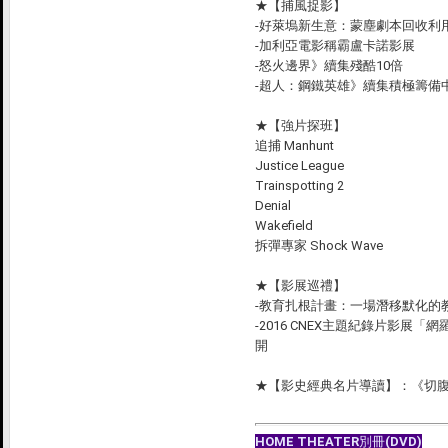
★
【捕風捉影】
-好萊塢新生意：蒙塵劇本回收利
-加利亞電影稱霸盧卡諾影展
-怒火邊界》續集殘酷10倍
-超人：鋼鐵英雄》續集積極籌備
★
【強片探班】
追捕 Manhunt
Justice League
Trainspotting 2
Denial
Wakefield
拆彈專家 Shock Wave
★
【影展巡禮】
-教育扎根計畫：一場潛移默化的
-2016 CNEX主題紀錄片影展「
開
★
【影史經典名片導讀】：《切腹》Har
HOME THEATER
別冊(DVD)