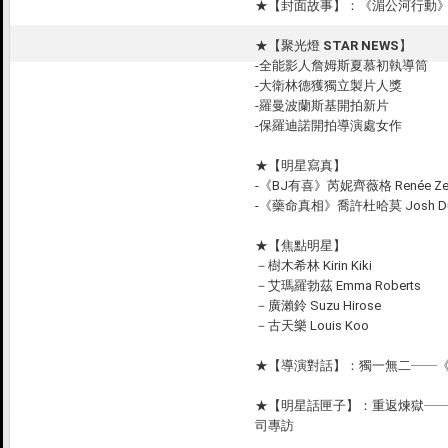
★
【封面故事】：《湄公河行動
★
【聚光燈 STAR NEWS】
-全能影人詹姆斯夏慕初執導筒
-大衛林德獲獨立製片人獎
-羅曼波蘭斯基開拍新片
-保羅迪諾開拍導演處女作
★
【明星寫真】
-《BJ有喜》芮妮齊薇格 Renée Zel
-《藥命真相》喬許杜哈莫 Josh Du
★
【焦點明星】
－樹木希林 Kirin Kiki
－艾瑪羅勃茲 Emma Roberts
－廣瀨鈴 Suzu Hirose
－古天樂 Louis Koo
★
【導演對話】：
獨一無二──
★
【明星話匣子】：
重返煉獄─
司專訪