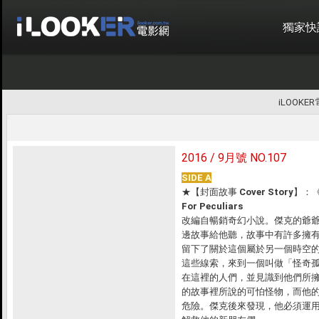
獨家快
iLOOKE
2016 / 9月號 NO.107
SIDE A
★
【封面故事 Cover Story】
：
For Peculiars
改編自暢銷奇幻小說。傑克的爺
邊故事給他聽，故事中有許多擁
留下了關於這個屬於另一個時空
這些線索，來到一個叫做「怪奇
在這裡的人們，並見識到他們所
的故事裡所說的可怕怪物，而他
危險。傑克後來發現，他必須運